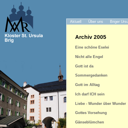
Aktuell
Über uns
Briger Urs
Archiv 2005
Eine schöne Eselei
Nicht alle Engel
Gott ist da
Sommergedanken
Gott im Alltag
Ich darf ICH sein
Liebe - Wunder über Wunder
Gottes Vorsehung
Gänseblümchen