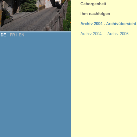
Geborgenheit
Ihm nachfolgen
Archiv 2004
-
Archivübersicht
Archiv 2004
Archiv 2006
DE
Ι
FR
Ι
EN