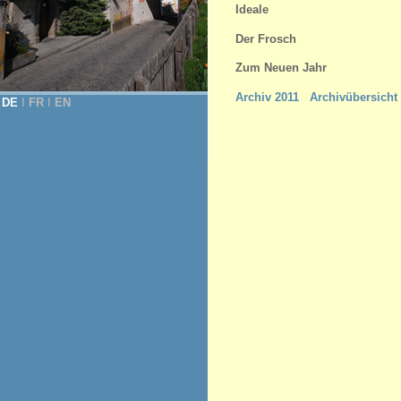
Ideale
Der Frosch
Zum Neuen Jahr
Archiv 2011
Archivübersicht
DE
Ι
FR
Ι
EN