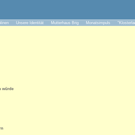
ulinen
Unsere Identität
Mutterhaus Brig
Monatsimpuls
"Klosterl
n würde
rn