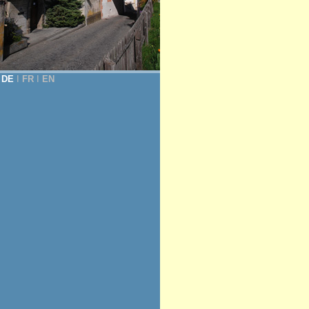
DE
Ι
FR
Ι
EN