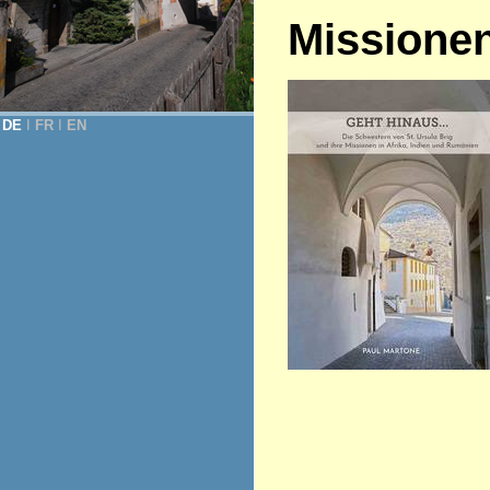
Missione
DE
Ι
FR
Ι
EN