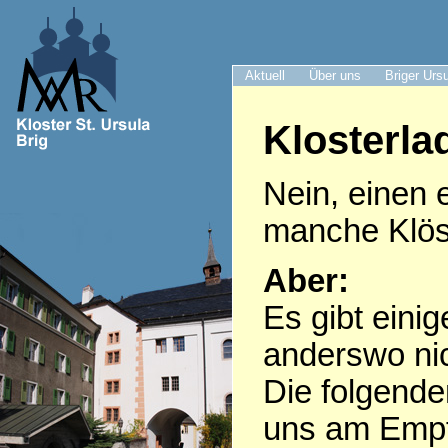
Aktuell
Über uns
Briger Urs
Klosterla
Nein, einen 
manche Klöst
Aber:
Es gibt eini
anderswo nic
Die folgende
uns am Empf