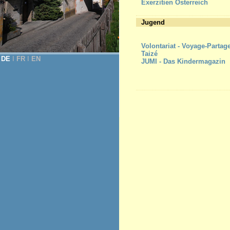
Exerzitien Österreich
Jugend
Volontariat - Voyage-Partag
Taizé
DE
Ι
FR
Ι
EN
JUMI - Das Kindermagazin