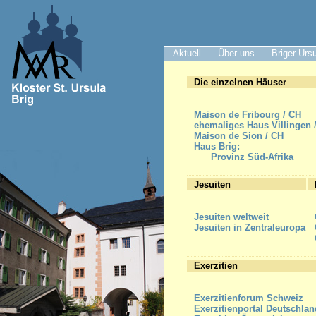
Aktuell
Über uns
Briger Urs
Die einzelnen Häuser
Maison de Fribourg / CH
ehemaliges Haus Villingen 
Maison de Sion / CH
Haus Brig:
Provinz Süd-Afrika
Jesuiten
Jesuiten weltweit
Jesuiten in Zentraleuropa
Exerzitien
Exerzitienforum Schweiz
Exerzitienportal Deutschlan