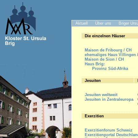
Aktuell
Über uns
Briger Urs
Die einzelnen Häuser
Maison de Fribourg / CH
ehemaliges Haus Villingen 
Maison de Sion / CH
Haus Brig:
Provinz Süd-Afrika
Jesuiten
Jesuiten weltweit
Jesuiten in Zentraleuropa
Exerzitien
Exerzitienforum Schweiz
Exerzitienportal Deutschlan