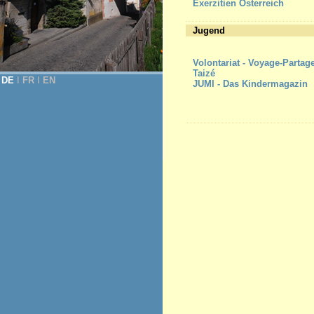
Exerzitien Österreich
Jugend
Volontariat - Voyage-Partag
Taizé
DE
Ι
FR
Ι
EN
JUMI - Das Kindermagazin