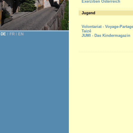
Exerzitien Österreich
Jugend
Volontariat - Voyage-Partag
Taizé
DE
Ι
FR
Ι
EN
JUMI - Das Kindermagazin