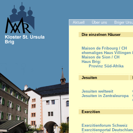
Aktuell
Über uns
Briger Urs
Die einzelnen Häuser
Maison de Fribourg / CH
ehemaliges Haus Villingen 
Maison de Sion / CH
Haus Brig:
Provinz Süd-Afrika
Jesuiten
Jesuiten weltweit
Jesuiten in Zentraleuropa
Exerzitien
Exerzitienforum Schweiz
Exerzitienportal Deutschlan