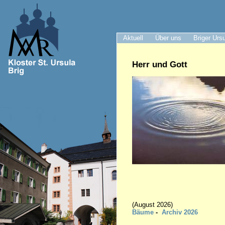
Aktuell
Über uns
Briger Urs
Herr und Gott
(August 2026)
Bäume
-
A
rc
hiv 2026