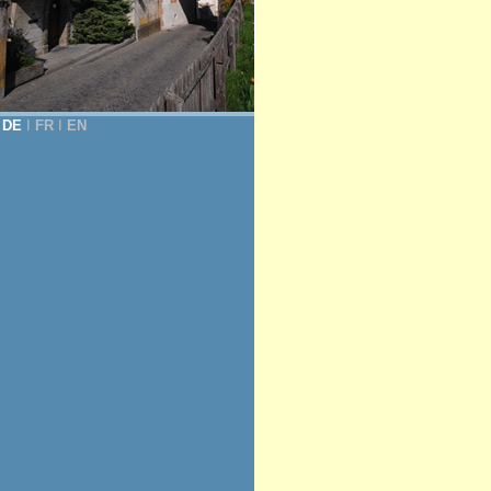
DE
Ι
FR
Ι
EN