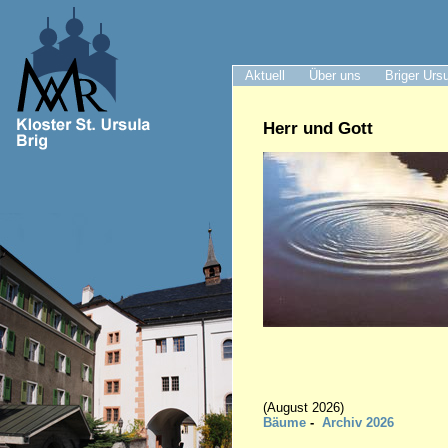
Aktuell
Über uns
Briger Urs
Herr und Gott
(August 2026)
Bäume
-
A
rc
hiv 2026