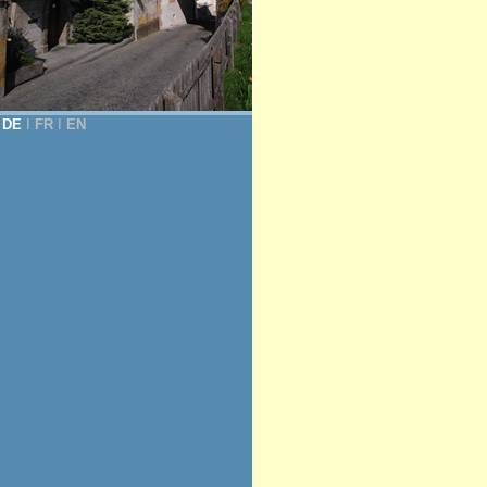
DE
Ι
FR
Ι
EN