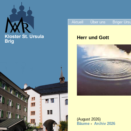
Aktuell
Über uns
Briger Urs
Herr und Gott
(August 2026)
Bäume
-
A
rc
hiv 2026