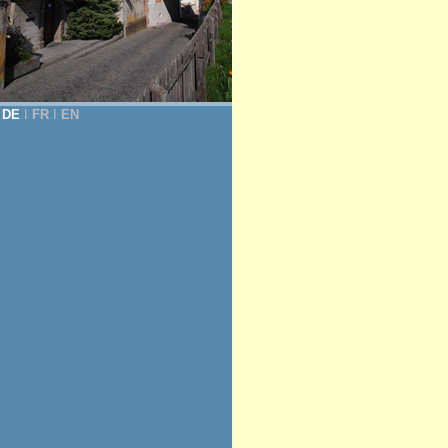
DE
Ι
FR
Ι
EN