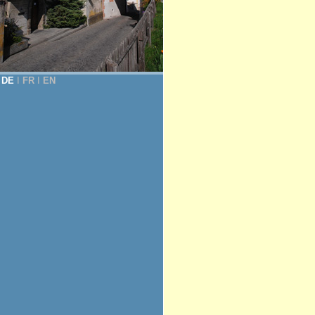
DE
Ι
FR
Ι
EN