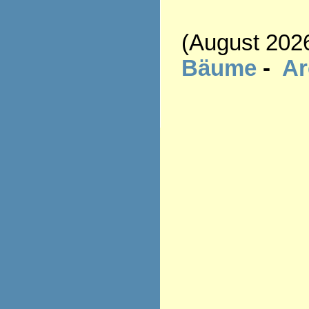
(August 202
Bäume
-
A