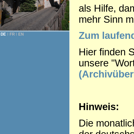
als Hilfe, d
mehr Sinn m
Zum laufe
DE
Ι
FR
Ι
EN
Hier finden 
unsere "Wor
(Archivüber
Hinweis:
Die monatlic