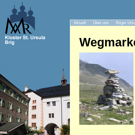
Aktuell
Über uns
Briger Urs
Wegmark