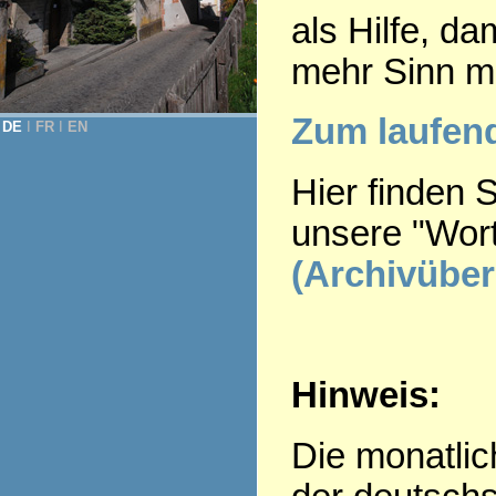
als Hilfe, d
mehr Sinn m
Zum laufe
DE
Ι
FR
Ι
EN
Hier finden 
unsere "Wor
(Archivüber
Hinweis:
Die monatlic