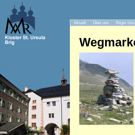
Aktuell
Über uns
Briger Urs
Wegmark