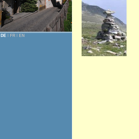
DE
Ι
FR
Ι
EN