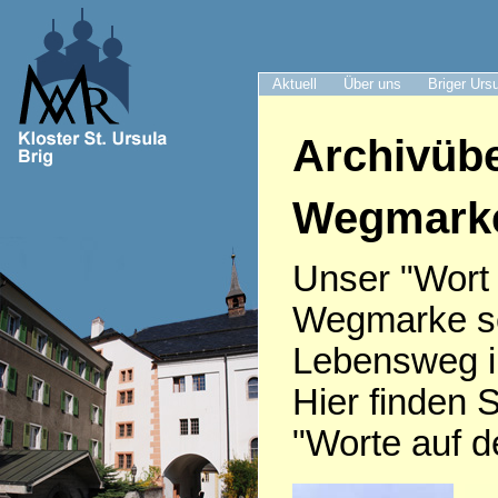
Aktuell
Über uns
Briger Urs
Archivübe
Wegmark
Unser "Wort
Wegmarke sei
Lebensweg i
Hier finden S
"Worte auf 