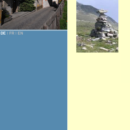
DE
Ι
FR
Ι
EN