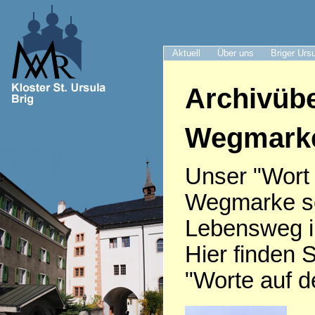
Aktuell
Über uns
Briger Urs
Archivübe
Wegmark
Unser "Wort
Wegmarke sei
Lebensweg i
Hier finden S
"Worte auf 