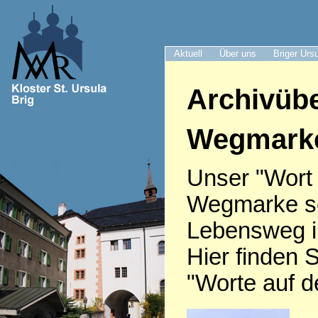
Aktuell
Über uns
Briger Urs
Archivübe
Wegmark
Unser "Wort
Wegmarke sei
Lebensweg i
Hier finden S
"Worte auf 