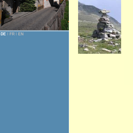
DE
Ι
FR
Ι
EN