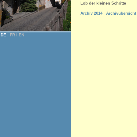
Lob der kleinen Schritte
Archiv 2014
Archivübersicht
DE
Ι
FR
Ι
EN