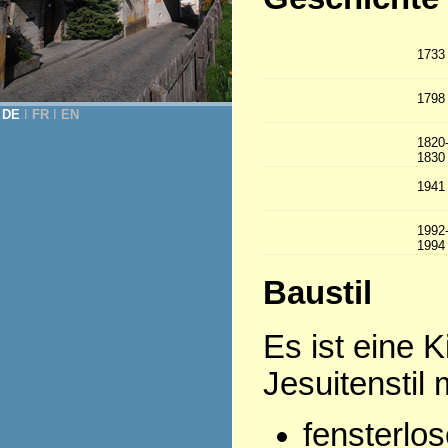
1733
1798
DE
Ι
FR
Ι
EN
1820
1830
1941
1992
1994
Baustil
Es ist eine 
Jesuitenstil m
fensterlos