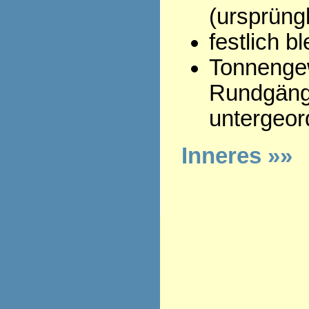
(ursprüngl
festlich 
Tonnenge
Rundgäng
untergeor
Inneres »»