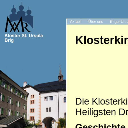
Aktuell
Über uns
Briger Urs
Klosterki
Die Klosterki
Heiligsten Dr
Geschichte 