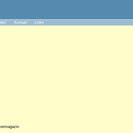
aden"
Kontakt
Links
lvermagazin