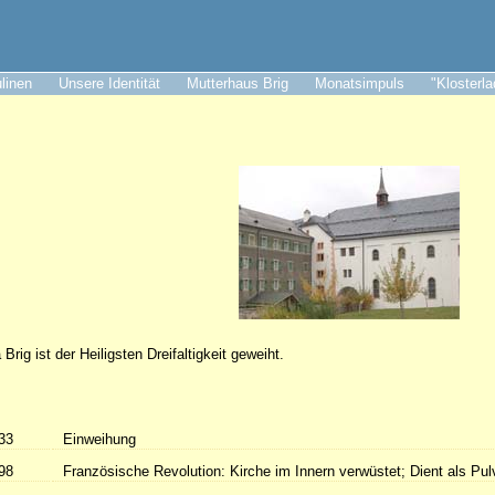
ulinen
Unsere Identität
Mutterhaus Brig
Monatsimpuls
"Klosterl
Brig ist der Heiligsten Dreifaltigkeit geweiht.
33
Einweihung
98
Französische Revolution: Kirche im Innern verwüstet; Dient als Pu