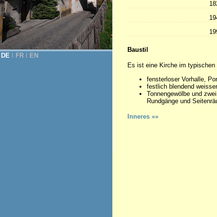
18
19
19
Baustil
DE
Ι
FR
Ι
EN
Es ist eine Kirche im typischen 
fensterloser Vorhalle, Por
festlich blendend weiss
Tonnengewölbe und zwei
Rundgänge und Seitenrä
Inneres »»