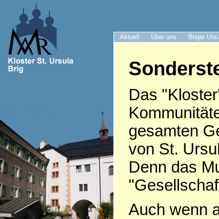
Aktuell
Über uns
Briger Urs
Sonderste
Das "Kloster
Kommunitäte
gesamten Ge
von St. Ursu
Denn das Mut
"Gesellschaft
Auch wenn af