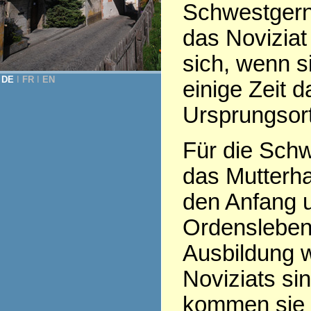
Schwestgern
das Noviziat
sich, wenn s
DE
Ι
FR
Ι
EN
einige Zeit 
Ursprungsor
Für die Schw
das Mutterha
den Anfang 
Ordensleben
Ausbildung 
Noviziats sin
kommen sie 