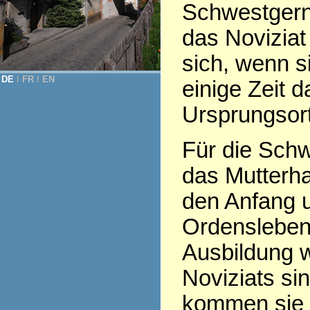
Schwestgern
das Noviziat
sich, wenn s
DE
Ι
FR
Ι
EN
einige Zeit 
Ursprungsor
Für die Schw
das Mutterha
den Anfang 
Ordensleben
Ausbildung 
Noviziats sin
kommen sie 