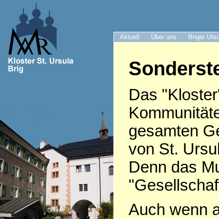
Aktuell
Über uns
Briger Urs
Sonderste
Das "Kloster
Kommunitäte
gesamten Ge
von St. Ursu
Denn das Mut
"Gesellschaft
Auch wenn af