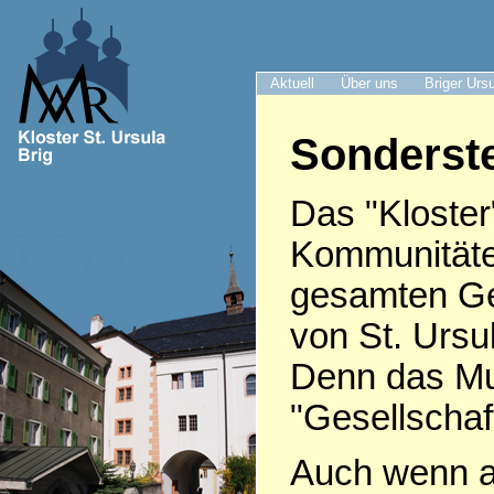
Aktuell
Über uns
Briger Urs
Sonderste
Das "Kloster
Kommunitäte
gesamten Ge
von St. Ursu
Denn das Mut
"Gesellschaft
Auch wenn af