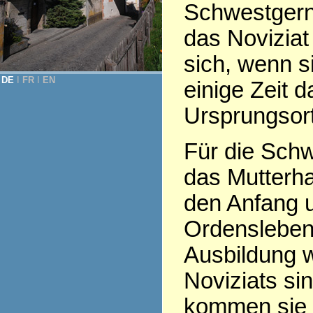
Schwestgern
das Noviziat
sich, wenn s
DE
Ι
FR
Ι
EN
einige Zeit 
Ursprungsor
Für die Schw
das Mutterha
den Anfang 
Ordensleben
Ausbildung 
Noviziats sin
kommen sie 