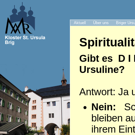
Aktuell
Über uns
Briger Urs
Spiritualit
Gibt es D I
Ursuline?
Antwort: Ja 
Nein:
Sch
bleiben a
ihrem Eintr