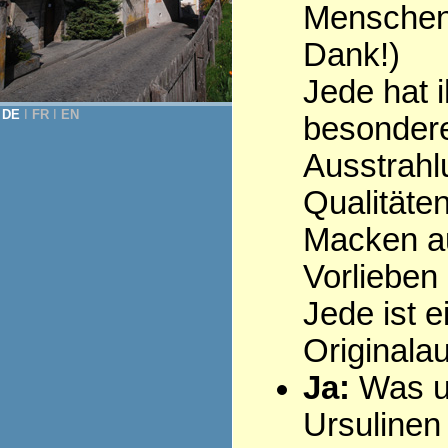
Menschen 
Dank!)
Jede hat i
DE
Ι
FR
Ι
EN
besonder
Ausstrahl
Qualitäten
Macken au
Vorlieben .
Jede ist e
Originala
Ja:
Was u
Ursulinen