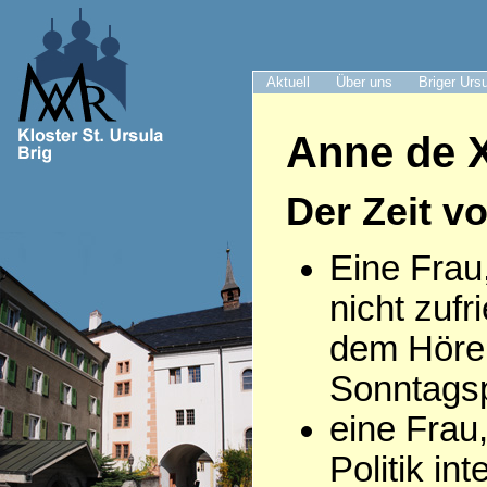
Aktuell
Über uns
Briger Urs
Anne de X
Der Zeit v
Eine Frau
nicht zufr
dem Höre
Sonntagsp
eine Frau,
Politik int