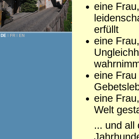
eine Frau
leidenscha
erfüllt
DE
Ι
FR
Ι
EN
eine Frau,
Ungleichh
wahrnimm
eine Frau
Gebetsleb
eine Frau,
Welt gesta
... und al
Jahrhunde