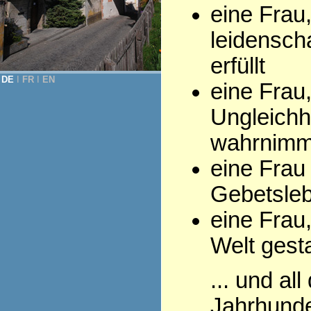
eine Frau
leidenscha
erfüllt
DE
Ι
FR
Ι
EN
eine Frau,
Ungleichh
wahrnimm
eine Frau
Gebetsleb
eine Frau,
Welt gesta
... und al
Jahrhunde