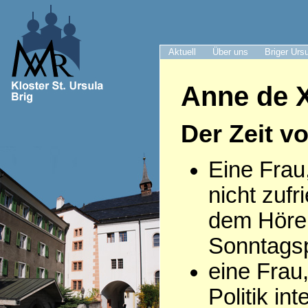
Aktuell
Über uns
Briger Urs
Anne de X
Der Zeit v
Eine Frau
nicht zufr
dem Höre
Sonntagsp
eine Frau,
Politik int