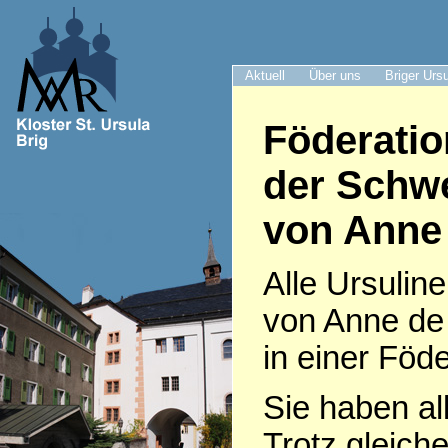
Aktuell
Über uns
Briger Urs
Föderatio
der Schwe
von Anne
Alle Ursulin
von Anne de
in einer Fö
Sie haben all
Trotz gleiche