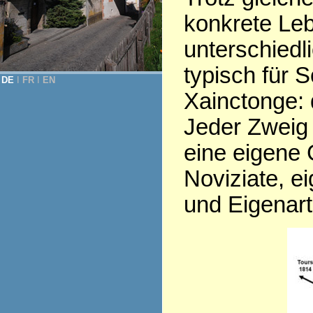
konkrete Leb
unterschiedl
typisch für 
DE
Ι
FR
Ι
EN
Xainctonge: d
Jeder Zweig 
eine eigene 
Noviziate, e
und Eigenart