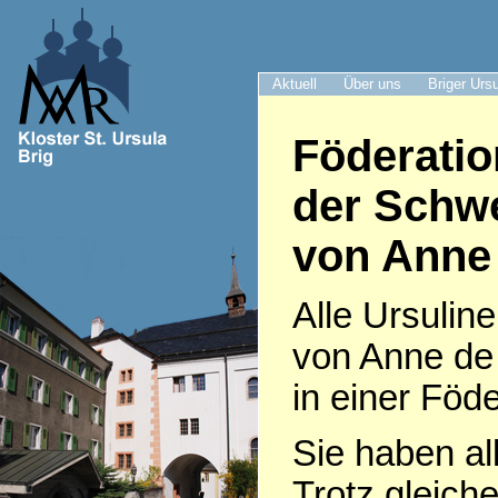
Aktuell
Über uns
Briger Urs
Föderatio
der Schwe
von Anne
Alle Ursulin
von Anne de
in einer Fö
Sie haben all
Trotz gleiche