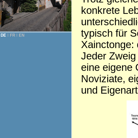
konkrete Leb
unterschiedl
typisch für 
DE
Ι
FR
Ι
EN
Xainctonge: d
Jeder Zweig 
eine eigene 
Noviziate, e
und Eigenart