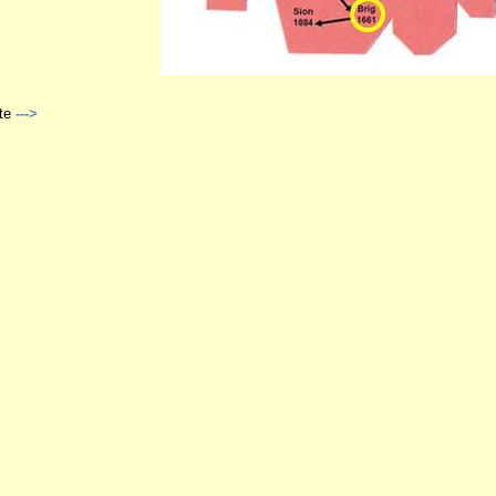
te
--->