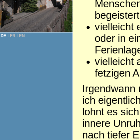
Menschen,
begeistert
vielleicht
oder in ei
DE
Ι
FR
Ι
EN
Ferienlage
vielleich
fetzigen A
Irgendwann m
ich eigentli
lohnt es sic
innere Unruh
nach tiefer E