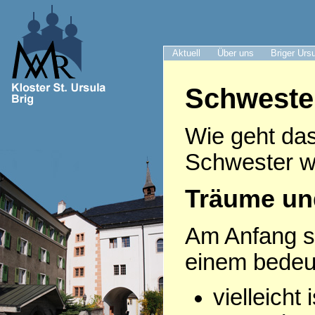
Aktuell
Über uns
Briger Urs
Schweste
Wie geht das
Schwester w
Träume un
Am Anfang s
einem bede
vielleicht