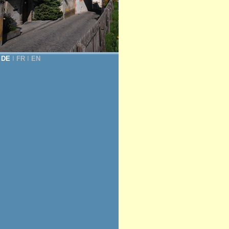
DE
Ι
FR
Ι
EN