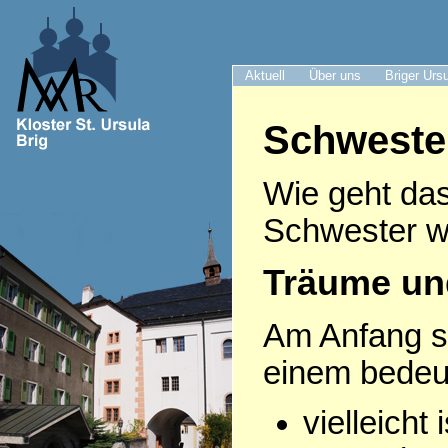
Aktuell
Über uns
Briger Urs
Schweste
Wie geht das
Schwester w
Träume un
Am Anfang s
einem bede
vielleicht