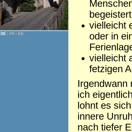
Menschen,
begeistert
vielleicht
oder in ei
DE
Ι
FR
Ι
EN
Ferienlage
vielleich
fetzigen A
Irgendwann m
ich eigentli
lohnt es sic
innere Unruh
nach tiefer E