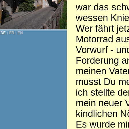
war das schw
wessen Knien 
Wer fährt jet
DE
Ι
FR
Ι
EN
Motorrad aus
Vorwurf - und
Forderung an
meinen Vate
musst Du mei
ich stellte d
mein neuer V
kindlichen N
Es wurde mir