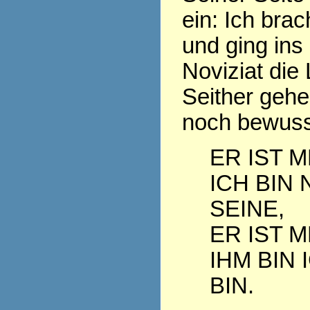
ein: Ich bra
und ging ins
Noviziat die
Seither geh
noch bewuss
ER IST M
ICH BIN 
SEINE,
ER IST M
IHM BIN 
BIN.