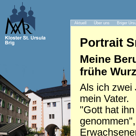
Aktuell
Über uns
Briger Urs
Portrait S
Meine Ber
frühe Wurz
Als ich zwei 
mein Vater.
"Gott hat ih
genommen", 
Erwachsenen