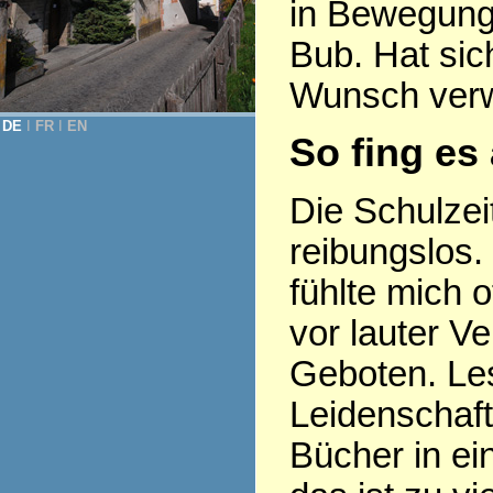
in Bewegung,
Bub. Hat si
Wunsch verwi
DE
Ι
FR
Ι
EN
So fing es
Die Schulzeit
reibungslos. 
fühlte mich o
vor lauter V
Geboten. Le
Leidenschaf
Bücher in ei