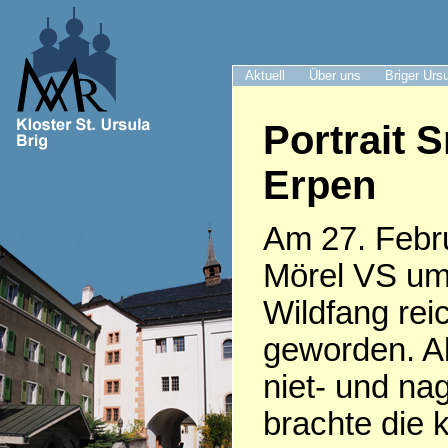
Aktuell
Über uns
Briger Urs
Portrait S
Erpen
Am 27. Febru
Mörel VS um
Wildfang rei
geworden. Al
niet- und nag
brachte die 