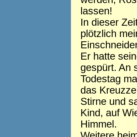
lassen!
In dieser Zei
plötzlich mei
Einschneide
Er hatte sei
gespürt. An
Todestag ma
das Kreuzzei
Stirne und s
Kind, auf W
Himmel.
Weitere heim