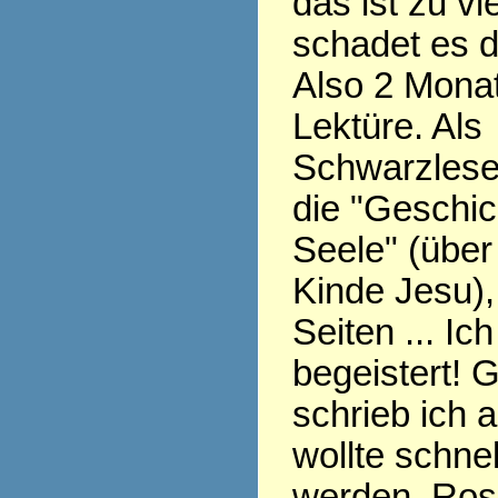
das ist zu v
schadet es 
Also 2 Monat
Lektüre. Als
Schwarzlese
die "Geschic
Seele" (übe
Kinde Jesu),
Seiten ... Ic
begeistert! 
schrieb ich 
wollte schnel
werden, Ros