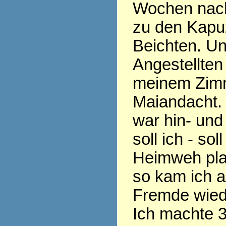
Wochen nach
zu den Kapu
Beichten. Un
Angestellten 
meinem Zim
Maiandacht.
war hin- und
soll ich - sol
Heimweh pla
so kam ich a
Fremde wied
Ich machte 