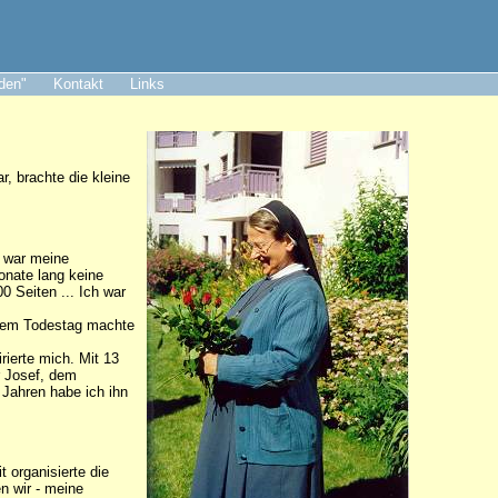
aden"
Kontakt
Links
, brachte die kleine
n war meine
onate lang keine
0 Seiten ... Ich war
einem Todestag machte
rierte mich. Mit 13
r Josef, dem
 Jahren habe ich ihn
 organisierte die
n wir - meine