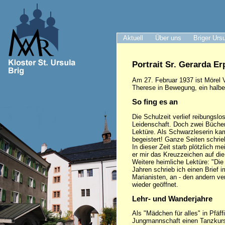
Aktuell
Über uns
Briger Urs
Portrait Sr. Gerarda Er
Am 27. Februar 1937 ist Mörel V
Therese in Bewegung, ein halb
So fing es an
Die Schulzeit verlief reibungsl
Leidenschaft. Doch zwei Bücher
Lektüre. Als Schwarzleserin kam
begeistert! Ganze Seiten schrie
In dieser Zeit starb plötzlich
er mir das Kreuzzeichen auf di
Weitere heimliche Lektüre: "Die 
Jahren schrieb ich einen Brief 
Marianisten, an - den andern ve
wieder geöffnet.
Lehr- und Wanderjahre
Als "Mädchen für alles" in Pfäf
Jungmannschaft einen Tanzkurs f