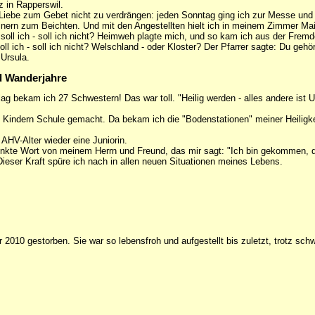
 in Rapperswil.
Liebe zum Gebet nicht zu verdrängen: jeden Sonntag ging ich zur Messe und 
nern zum Beichten. Und mit den Angestellten hielt ich in meinem Zimmer Ma
 soll ich - soll ich nicht? Heimweh plagte mich, und so kam ich aus der Frem
ll ich - soll ich nicht? Welschland - oder Kloster? Der Pfarrer sagte: Du gehör
 Ursula.
d Wanderjahre
ag bekam ich 27 Schwestern! Das war toll. "Heilig werden - alles andere ist Un
t Kindern Schule gemacht. Da bekam ich die "Bodenstationen" meiner Heiligk
 AHV-Alter wieder eine Juniorin.
enkte Wort von meinem Herrn und Freund, das mir sagt: "Ich bin gekommen, 
Dieser Kraft spüre ich nach in allen neuen Situationen meines Lebens.
 2010 gestorben. Sie war so lebensfroh und aufgestellt bis zuletzt, trotz schw