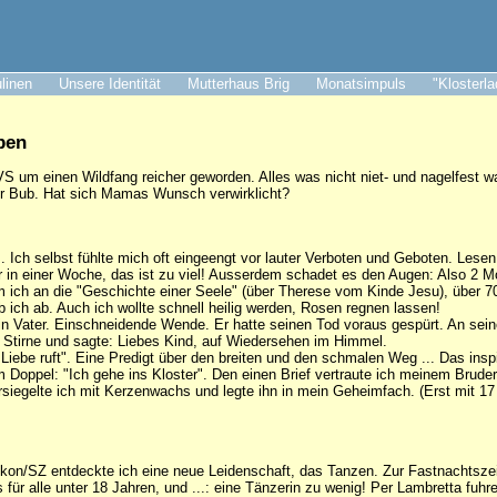
ulinen
Unsere Identität
Mutterhaus Brig
Monatsimpuls
"Klosterl
pen
S um einen Wildfang reicher geworden. Alles was nicht niet- und nagelfest war
er Bub. Hat sich Mamas Wunsch verwirklicht?
os. Ich selbst fühlte mich oft eingeengt vor lauter Verboten und Geboten. Lese
 in einer Woche, das ist zu viel! Ausserdem schadet es den Augen: Also 2 M
 ich an die "Geschichte einer Seele" (über Therese vom Kinde Jesu), über 70
b ich ab. Auch ich wollte schnell heilig werden, Rosen regnen lassen!
 mein Vater. Einschneidende Wende. Er hatte seinen Tod voraus gespürt. An s
e Stirne und sagte: Liebes Kind, auf Wiedersehen im Himmel.
Liebe ruft". Eine Predigt über den breiten und den schmalen Weg ... Das inspi
im Doppel: "Ich gehe ins Kloster". Den einen Brief vertraute ich meinem Brude
rsiegelte ich mit Kerzenwachs und legte ihn in mein Geheimfach. (Erst mit 17
fikon/SZ entdeckte ich eine neue Leidenschaft, das Tanzen. Zur Fastnachtszeit
ür alle unter 18 Jahren, und ...: eine Tänzerin zu wenig! Per Lambretta fuhre