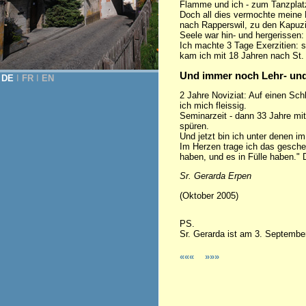
Flamme und ich - zum Tanzplatz
Doch all dies vermochte meine 
nach Rapperswil, zu den Kapuzi
Seele war hin- und hergerissen:
Ich machte 3 Tage Exerzitien: so
kam ich mit 18 Jahren nach St.
Und immer noch Lehr- un
DE
Ι
FR
Ι
EN
2 Jahre Noviziat: Auf einen Schl
ich mich fleissig.
Seminarzeit - dann 33 Jahre mi
spüren.
Und jetzt bin ich unter denen im
Im Herzen trage ich das gesch
haben, und es in Fülle haben." 
Sr. Gerarda Erpen
(Oktober 2005)
PS.
Sr. Gerarda ist am 3. September
«««
»»»