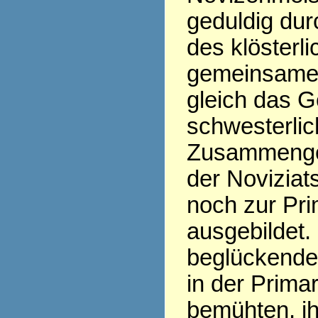
geduldig dur
des klösterl
gemeinsame 
gleich das G
schwesterli
Zusammengeh
der Noviziat
noch zur Pri
ausgebildet.
beglückende 
in der Prima
bemühten, i