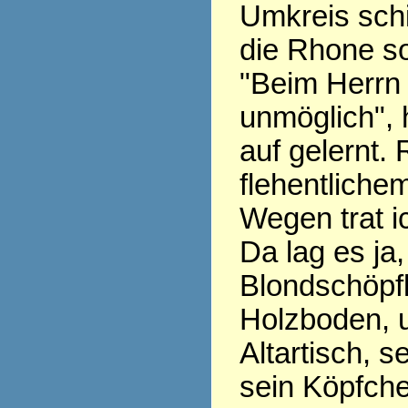
Umkreis schi
die Rhone so 
"Beim Herrn 
unmöglich", 
auf gelernt. 
flehentliche
Wegen trat ic
Da lag es ja
Blondschöpfl
Holzboden, 
Altartisch, 
sein Köpfche