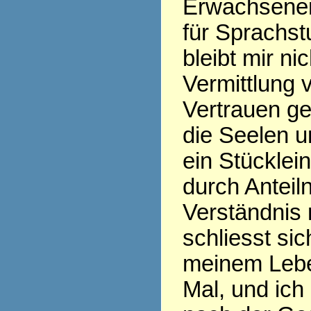
Erwachsenen
für Sprachs
bleibt mir nic
Vermittlung 
Vertrauen ge
die Seelen u
ein Stücklei
durch Antei
Verständnis 
schliesst si
meinem Leb
Mal, und ic