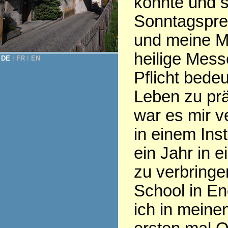
konnte und 
Sonntagspred
und meine Mu
heilige Messe
DE
Ι
FR
Ι
EN
Pflicht bede
Leben zu prä
war es mir v
in einem Inst
ein Jahr in 
zu verbringe
School in E
ich in meine