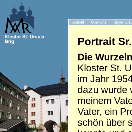
Aktuell
Über uns
Briger Urs
Portrait S
Die Wurzeln
Kloster St. U
im Jahr 1954
dazu wurde 
meinem Vate
Vater, ein Pr
schön über s