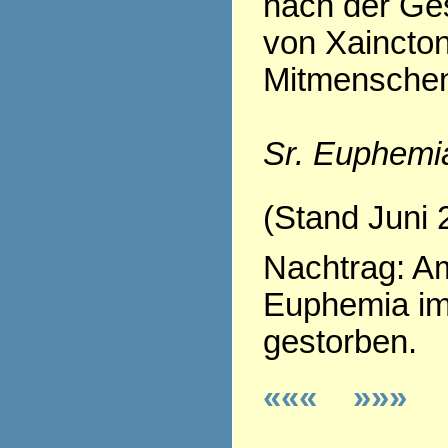
nach der Ge
von Xaincton
Mitmenschen
Sr. Euphemi
(Stand Juni 
Nachtrag: Am
Euphemia im
gestorben.
«««
»»»