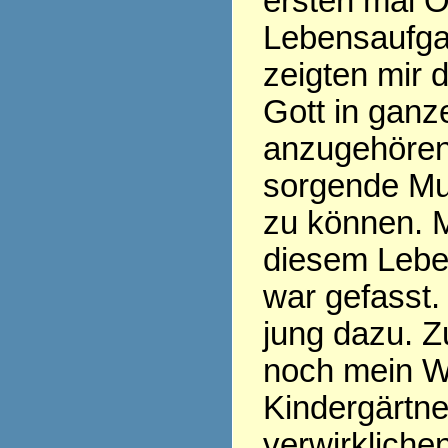
ersten mal O
Lebensaufgab
zeigten mir 
Gott in ganz
anzugehöre
sorgende Mut
zu können. 
diesem Leben
war gefasst.
jung dazu. Zu
noch mein 
Kindergärtne
verwirkliche