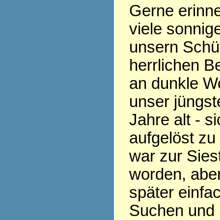
Gerne erinne
viele sonnig
unsern Schüt
herrlichen B
an dunkle Wo
unser jüngst
Jahre alt - s
aufgelöst zu
war zur Siest
worden, aber
später einfac
Suchen und 