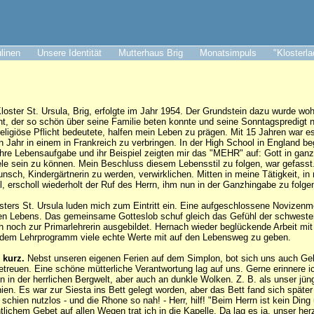
ulinen
Unsere Identität
Mutterhaus Brig
Monatsimpuls
"Klosterl
Kloster St. Ursula, Brig, erfolgte im Jahr 1954. Der Grundstein dazu wurde w
ant, der so schön über seine Familie beten konnte und seine Sonntagspredigt 
religiöse Pflicht bedeutete, halfen mein Leben zu prägen. Mit 15 Jahren war e
in Jahr in einem in Frankreich zu verbringen. In der High School in England b
hre Lebensaufgabe und ihr Beispiel zeigten mir das "MEHR" auf: Gott in ga
ele sein zu können. Mein Beschluss diesem Lebensstil zu folgen, war gefasst
nsch, Kindergärtnerin zu werden, verwirklichen. Mitten in meine Tätigkeit, i
, erscholl wiederholt der Ruf des Herrn, ihm nun in der Ganzhingabe zu folge
sters St. Ursula luden mich zum Eintritt ein. Eine aufgeschlossene Novizenme
chen Lebens. Das gemeinsame Gotteslob schuf gleich das Gefühl der schwest
h noch zur Primarlehrerin ausgebildet. Hernach wieder beglückende Arbeit mit
 dem Lehrprogramm viele echte Werte mit auf den Lebensweg zu geben.
 kurz.
Nebst unseren eigenen Ferien auf dem Simplon, bot sich uns auch Gel
etreuen. Eine schöne mütterliche Verantwortung lag auf uns. Gerne erinnere i
 in der herrlichen Bergwelt, aber auch an dunkle Wolken. Z. B. als unser jüngs
ien. Es war zur Siesta ins Bett gelegt worden, aber das Bett fand sich später
chien nutzlos - und die Rhone so nah! - Herr, hilf! "Beim Herrn ist kein Ding
ntlichem Gebet auf allen Wegen trat ich in die Kapelle. Da lag es ja, unser he