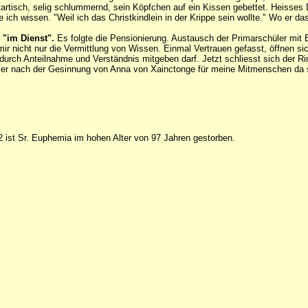
tartisch, selig schlummernd, sein Köpfchen auf ein Kissen gebettet. Heisse
 ich wissen. "Weil ich das Christkindlein in der Krippe sein wollte." Wo er d
 "im Dienst".
Es folgte die Pensionierung. Austausch der Primarschüler mit 
ir nicht nur die Vermittlung von Wissen. Einmal Vertrauen gefasst, öffnen si
h durch Anteilnahme und Verständnis mitgeben darf. Jetzt schliesst sich de
mer nach der Gesinnung von Anna von Xainctonge für meine Mitmenschen da 
ist Sr. Euphemia im hohen Alter von 97 Jahren gestorben.