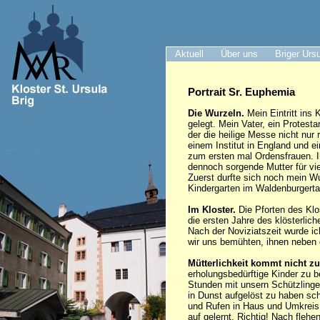
Aktuell
Über uns
Briger Urs
Portrait Sr. Euphemia
Die Wurzeln.
Mein Eintritt ins 
gelegt. Mein Vater, ein Protest
der die heilige Messe nicht nur 
einem Institut in England und e
zum ersten mal Ordensfrauen. I
dennoch sorgende Mutter für vi
Zuerst durfte sich noch mein Wu
Kindergarten im Waldenburgertal
Im Kloster.
Die Pforten des Klo
die ersten Jahre des klösterli
Nach der Noviziatszeit wurde ic
wir uns bemühten, ihnen neben
Mütterlichkeit kommt nicht zu
erholungsbedürftige Kinder zu b
Stunden mit unsern Schützlingen
in Dunst aufgelöst zu haben sch
und Rufen in Haus und Umkreis s
auf gelernt. Richtig! Nach flehe