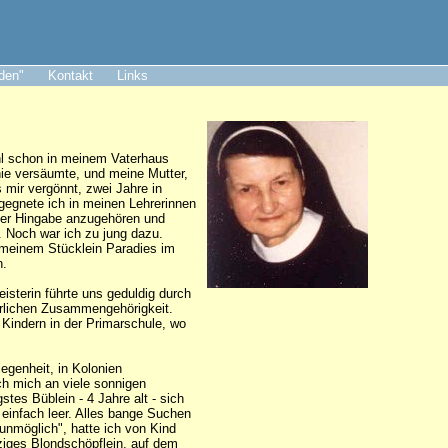
aden"
Kontakt
Links
ohl schon in meinem Vaterhaus
nie versäumte, und meine Mutter,
s mir vergönnt, zwei Jahre in
egegnete ich in meinen Lehrerinnen
nzer Hingabe anzugehören und
. Noch war ich zu jung dazu.
n meinem Stücklein Paradies im
n.
isterin führte uns geduldig durch
erlichen Zusammengehörigkeit.
 Kindern in der Primarschule, wo
egenheit, in Kolonien
ch mich an viele sonnigen
tes Büblein - 4 Jahre alt - sich
 einfach leer. Alles bange Suchen
 unmöglich", hatte ich von Kind
rziges Blondschöpflein, auf dem