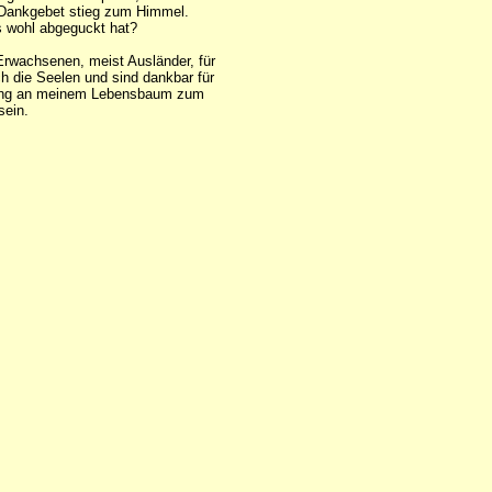
s Dankgebet stieg zum Himmel.
as wohl abgeguckt hat?
Erwachsenen, meist Ausländer, für
ch die Seelen und sind dankbar für
r Ring an meinem Lebensbaum zum
sein.