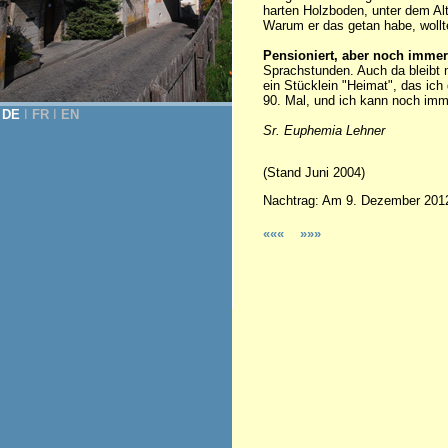
harten Holzboden, unter dem Al
Warum er das getan habe, wollte
Pensioniert, aber noch immer
Sprachstunden. Auch da bleibt m
ein Stücklein "Heimat", das ic
90. Mal, und ich kann noch im
DE
Ι
FR
Ι
EN
Sr. Euphemia Lehner
(Stand Juni 2004)
Nachtrag: Am 9. Dezember 2012 
«««
»»»