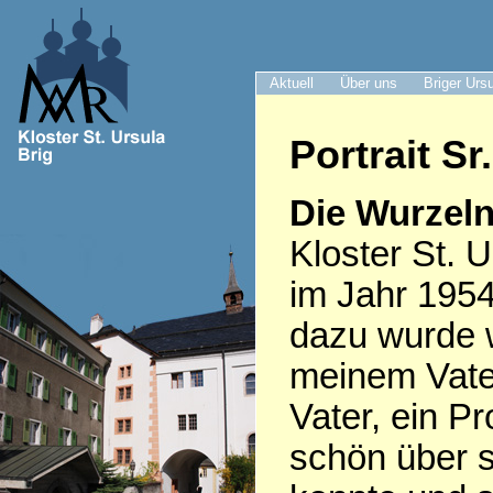
Aktuell
Über uns
Briger Urs
Portrait S
Die Wurzeln
Kloster St. U
im Jahr 1954
dazu wurde 
meinem Vate
Vater, ein Pr
schön über s