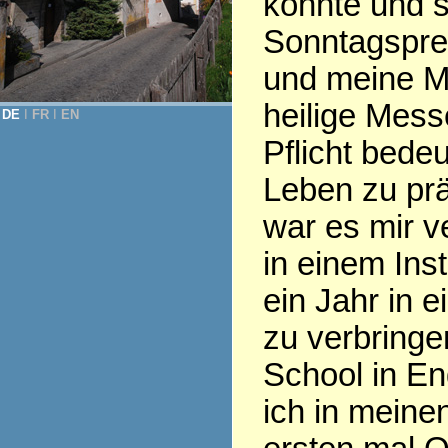
konnte und 
Sonntagspred
und meine Mu
heilige Messe
DE
Ι
FR
Ι
EN
Pflicht bede
Leben zu prä
war es mir v
in einem Inst
ein Jahr in 
zu verbringe
School in E
ich in meine