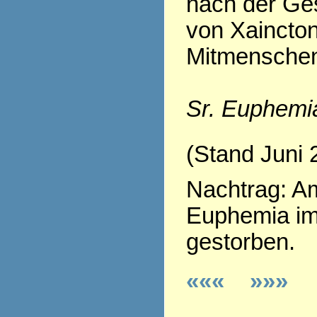
nach der Ge
von Xaincton
Mitmenschen
Sr. Euphemi
(Stand Juni 
Nachtrag: Am
Euphemia im
gestorben.
«««
»»»