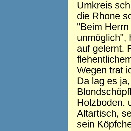
Umkreis schi
die Rhone so 
"Beim Herrn 
unmöglich", 
auf gelernt. 
flehentliche
Wegen trat ic
Da lag es ja
Blondschöpfl
Holzboden, 
Altartisch, 
sein Köpfche