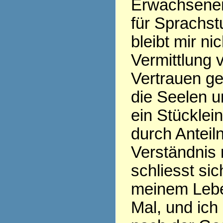
Erwachsenen
für Sprachs
bleibt mir nic
Vermittlung 
Vertrauen ge
die Seelen u
ein Stücklei
durch Antei
Verständnis 
schliesst si
meinem Leb
Mal, und ic