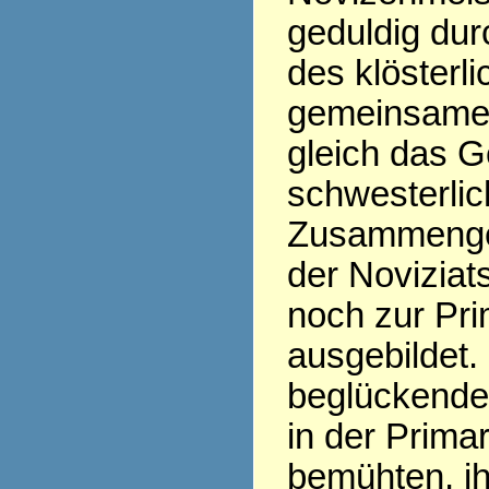
geduldig dur
des klösterl
gemeinsame 
gleich das G
schwesterli
Zusammengeh
der Noviziat
noch zur Pri
ausgebildet.
beglückende 
in der Prima
bemühten, i