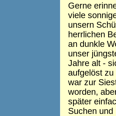
Gerne erinne
viele sonnig
unsern Schüt
herrlichen B
an dunkle Wo
unser jüngst
Jahre alt - s
aufgelöst zu
war zur Siest
worden, aber
später einfac
Suchen und 