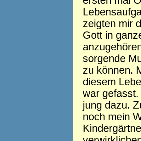
ersten mal O
Lebensaufgab
zeigten mir 
Gott in ganz
anzugehöre
sorgende Mut
zu können. 
diesem Leben
war gefasst.
jung dazu. Zu
noch mein 
Kindergärtne
verwirkliche