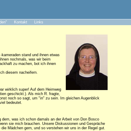
aden"
Kontakt
Links
d -kameraden stand und ihnen etwas
e ihnen nochmals, was wir beim
ackhaft zu machen, bot ich ihnen
 ich diesem nacheifern.
 war wirklich super! Auf dem Heimweg
en geschickt.). Als mich R. fragte,
onst noch so sagt, um "in" zu sein. Im gleichen Augenblick
viel bedeutet.
enig dem, was ich schon damals an der Arbeit von Don Bosco
da, wenn sie mich brauchen. Unsere Diskussionen und Gespräche
 die Mädchen gern, und so verstehen wir uns in der Regel gut.