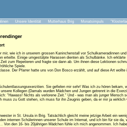
ulinen
Unsere Identität
Mutterhaus Brig
Monatsimpuls
"Klosterl
erendinger
ert
or mir, wie ich in unserem grossen Kaninchenstall vor Schulkameradinnen un
gion erteilte. Einige umgestülpte Harassen dienten als Schulbänke. Ich erklärt
en Zeit zum Repetieren und fragte sie dann ab. Um ihnen diese Lektionen schm
röhliche Spiele.
klasse. Der Pfarrer hatte uns von Don Bosco erzählt, und auf diese Art wollte
 Schulentlassungsexerzitien. Sie gefielen mir sehr! Was ich zu hören bekam,
unsere Kollegen (Damals wurden Mädchen und Jungen getrennt in die Exerziti
ich: "Hawass! Nichts als verlorene Zeit." Und - was man als junger Mensch s
h muss zu Gott stehen, ich muss für ihn Zeugnis geben, da er mir ja wirklich 
hwester in St. Ursula in Brig. Tatsächlich gleicht meine jetzige Arbeit ein w
 den internen Schülerinnen unserer Schule im Internat, und ich bin für sie 
 ... Von den 16- bis 20jährigen Mädchen fühle ich mich angenommen. Ich habe