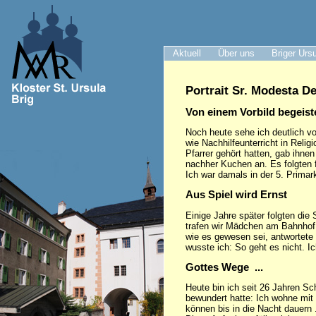
Aktuell
Über uns
Briger Urs
Portrait Sr. Modesta D
Von einem Vorbild begeist
Noch heute sehe ich deutlich v
wie Nachhilfeunterricht in Reli
Pfarrer gehört hatten, gab ihn
nachher Kuchen an. Es folgten f
Ich war damals in der 5. Primar
Aus Spiel wird Ernst
Einige Jahre später folgten die
trafen wir Mädchen am Bahnhof 
wie es gewesen sei, antwortete 
wusste ich: So geht es nicht. Ic
Gottes Wege ...
Heute bin ich seit 26 Jahren Sc
bewundert hatte: Ich wohne mit
können bis in die Nacht dauern