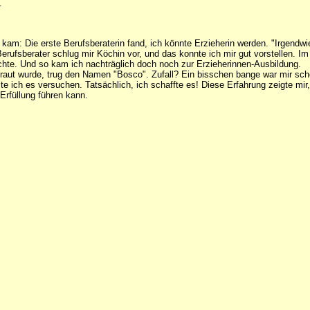
.
kam: Die erste Berufsberaterin fand, ich könnte Erzieherin werden. "Irgendwie
Berufsberater schlug mir Köchin vor, und das konnte ich mir gut vorstellen. 
uchte. Und so kam ich nachträglich doch noch zur Erzieherinnen-Ausbildung.
rtraut wurde, trug den Namen "Bosco". Zufall? Ein bisschen bange war mir sc
lte ich es versuchen. Tatsächlich, ich schaffte es! Diese Erfahrung zeigte 
Erfüllung führen kann.