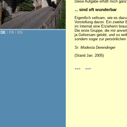
Diese Aufgabe erfüllt mich ganz
... sind oft wunderbar
Eigentlich seltsam, wie es dazu 
Vorstellung davon. Ein zweiter 
im Internat eine Erzieherin bra
Die erste Gruppe, die mir anve
DE
Ι
FR
Ι
EN
ja Gehorsam gelobt, und so wol
sondern sogar zur persönlichen 
Sr. Modesta Derendinger
(Stand Jan. 2005)
«««
»»»