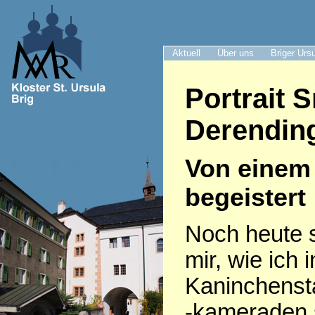
Aktuell
Über uns
Briger Urs
Portrait 
Derendin
Von einem 
begeistert
Noch heute s
mir, wie ich
Kaninchenst
-kameraden 