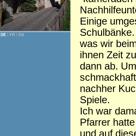
Nachhilfeunte
Einige umges
Schulbänke. 
DE
Ι
FR
Ι
EN
was wir beim
ihnen Zeit z
dann ab. Um
schmackhaft
nachher Kuch
Spiele.
Ich war dama
Pfarrer hatt
und auf dies