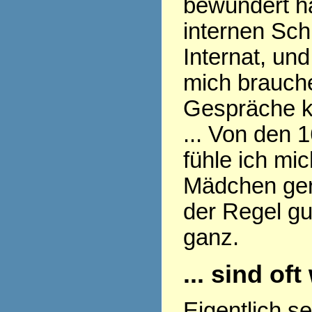
bewundert ha
internen Sch
Internat, und
mich brauch
Gespräche k
... Von den 
fühle ich mi
Mädchen gern
der Regel gu
ganz.
... sind of
Eigentlich s