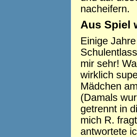
nacheifern.
Aus Spiel 
Einige Jahre 
Schulentlass
mir sehr! Wa
wirklich sup
Mädchen am 
(Damals wu
getrennt in d
mich R. frag
antwortete i