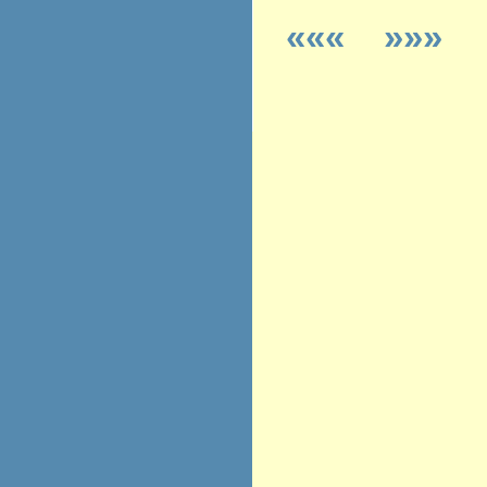
«««
»»»