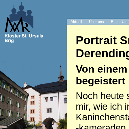
Aktuell
Über uns
Briger Urs
Portrait 
Derendin
Von einem 
begeistert
Noch heute s
mir, wie ich
Kaninchenst
-kameraden 