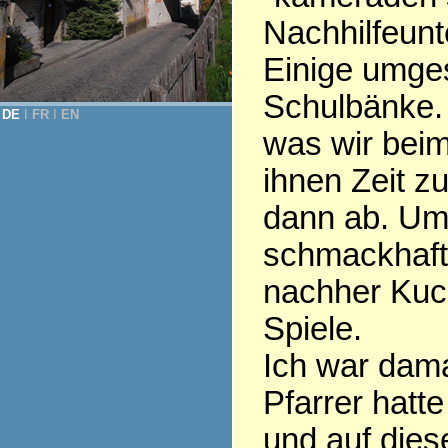
Nachhilfeunte
Einige umges
Schulbänke. 
DE
Ι
FR
Ι
EN
was wir beim
ihnen Zeit z
dann ab. Um
schmackhaft
nachher Kuch
Spiele.
Ich war dama
Pfarrer hatt
und auf dies