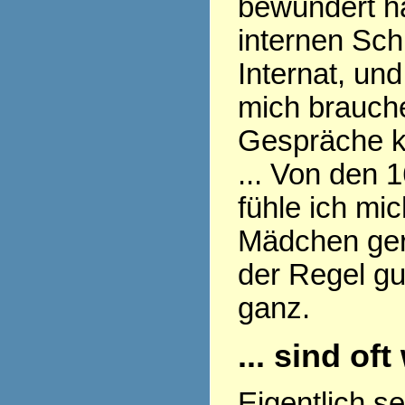
bewundert ha
internen Sch
Internat, und
mich brauch
Gespräche k
... Von den 
fühle ich mi
Mädchen gern
der Regel gu
ganz.
... sind of
Eigentlich s