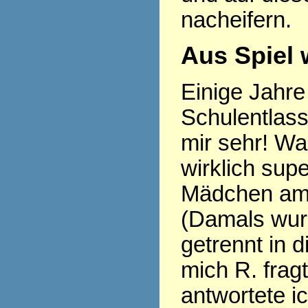
nacheifern.
Aus Spiel 
Einige Jahre 
Schulentlass
mir sehr! Wa
wirklich sup
Mädchen am 
(Damals wu
getrennt in d
mich R. frag
antwortete i