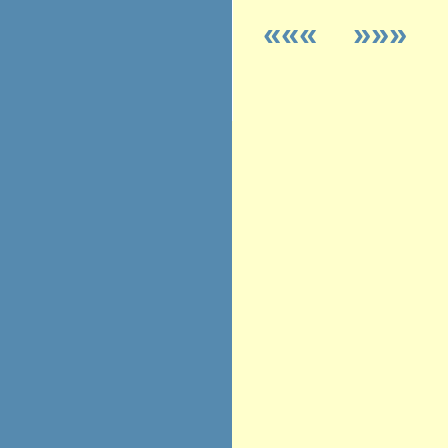
«««
»»»