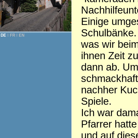
Nachhilfeunte
Einige umges
Schulbänke. 
DE
Ι
FR
Ι
EN
was wir beim
ihnen Zeit z
dann ab. Um
schmackhaft
nachher Kuch
Spiele.
Ich war dama
Pfarrer hatt
und auf dies