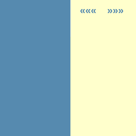
«««
»»»