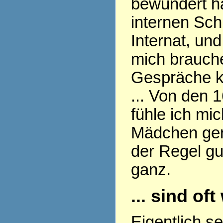
bewundert ha
internen Sch
Internat, und
mich brauch
Gespräche k
... Von den 
fühle ich mi
Mädchen gern
der Regel gu
ganz.
... sind of
Eigentlich s