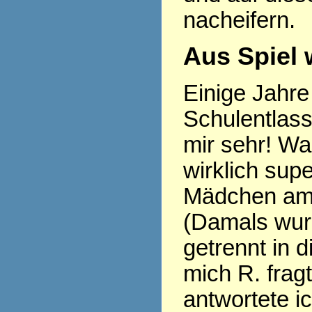
nacheifern.
Aus Spiel 
Einige Jahre 
Schulentlass
mir sehr! Wa
wirklich sup
Mädchen am 
(Damals wu
getrennt in d
mich R. frag
antwortete i