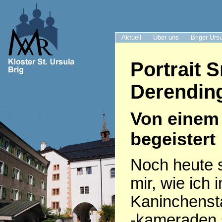
Aktuell
Über uns
Briger Urs
Portrait 
Derendin
Von einem 
begeistert
Noch heute s
mir, wie ich
Kaninchenst
-kameraden 