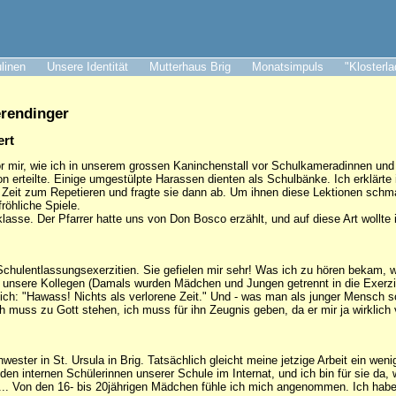
ulinen
Unsere Identität
Mutterhaus Brig
Monatsimpuls
"Klosterl
erendinger
ert
or mir, wie ich in unserem grossen Kaninchenstall vor Schulkameradinnen un
gion erteilte. Einige umgestülpte Harassen dienten als Schulbänke. Ich erklärt
en Zeit zum Repetieren und fragte sie dann ab. Um ihnen diese Lektionen schm
röhliche Spiele.
klasse. Der Pfarrer hatte uns von Don Bosco erzählt, und auf diese Art wollte
 Schulentlassungsexerzitien. Sie gefielen mir sehr! Was ich zu hören bekam,
unsere Kollegen (Damals wurden Mädchen und Jungen getrennt in die Exerziti
ich: "Hawass! Nichts als verlorene Zeit." Und - was man als junger Mensch s
h muss zu Gott stehen, ich muss für ihn Zeugnis geben, da er mir ja wirklich 
hwester in St. Ursula in Brig. Tatsächlich gleicht meine jetzige Arbeit ein w
 den internen Schülerinnen unserer Schule im Internat, und ich bin für sie 
 ... Von den 16- bis 20jährigen Mädchen fühle ich mich angenommen. Ich habe