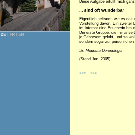
Diese Aufgabe erfüllt mich ganz
... sind oft wunderbar
Eigentlich seltsam, wie es dazu 
Vorstellung davon. Ein zweiter 
im Internat eine Erzieherin bra
Die erste Gruppe, die mir anve
DE
Ι
FR
Ι
EN
ja Gehorsam gelobt, und so wol
sondern sogar zur persönlichen 
Sr. Modesta Derendinger
(Stand Jan. 2005)
«««
»»»