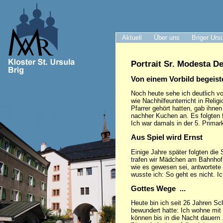
Aktuell
Über uns
Briger Urs
Portrait Sr. Modesta D
Von einem Vorbild begeist
Noch heute sehe ich deutlich v
wie Nachhilfeunterricht in Reli
Pfarrer gehört hatten, gab ihn
nachher Kuchen an. Es folgten f
Ich war damals in der 5. Primar
Aus Spiel wird Ernst
Einige Jahre später folgten die
trafen wir Mädchen am Bahnhof 
wie es gewesen sei, antwortete 
wusste ich: So geht es nicht. Ic
Gottes Wege ...
Heute bin ich seit 26 Jahren Sc
bewundert hatte: Ich wohne mit
können bis in die Nacht dauern