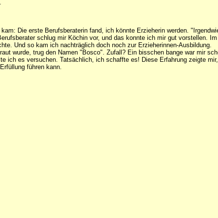
.
kam: Die erste Berufsberaterin fand, ich könnte Erzieherin werden. "Irgendwie
Berufsberater schlug mir Köchin vor, und das konnte ich mir gut vorstellen. 
uchte. Und so kam ich nachträglich doch noch zur Erzieherinnen-Ausbildung.
rtraut wurde, trug den Namen "Bosco". Zufall? Ein bisschen bange war mir sc
lte ich es versuchen. Tatsächlich, ich schaffte es! Diese Erfahrung zeigte 
Erfüllung führen kann.