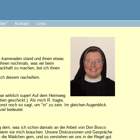
aden"
Kontakt
Links
d -kameraden stand und ihnen etwas
e ihnen nochmals, was wir beim
ackhaft zu machen, bot ich ihnen
 ich diesem nacheifern.
 war wirklich super! Auf dem Heimweg
en geschickt.). Als mich R. fragte,
onst noch so sagt, um "in" zu sein. Im gleichen Augenblick
viel bedeutet.
enig dem, was ich schon damals an der Arbeit von Don Bosco
da, wenn sie mich brauchen. Unsere Diskussionen und Gespräche
 die Mädchen gern, und so verstehen wir uns in der Regel gut.