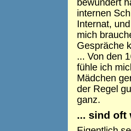
bewundert ha
internen Sch
Internat, und
mich brauch
Gespräche k
... Von den 
fühle ich mi
Mädchen gern
der Regel gu
ganz.
... sind of
Eigentlich s