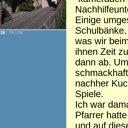
Nachhilfeunte
Einige umges
Schulbänke. 
DE
Ι
FR
Ι
EN
was wir beim
ihnen Zeit z
dann ab. Um
schmackhaft
nachher Kuch
Spiele.
Ich war dama
Pfarrer hatt
und auf dies