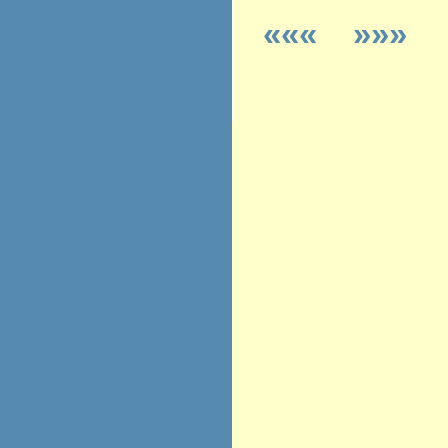
«««
»»»