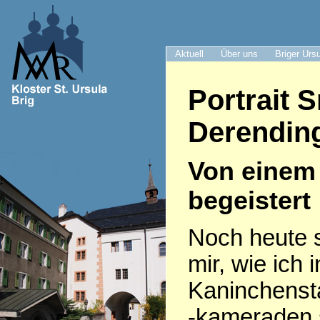
Aktuell
Über uns
Briger Urs
Portrait 
Derendin
Von einem 
begeistert
Noch heute s
mir, wie ich
Kaninchenst
-kameraden 