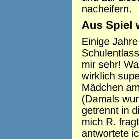
nacheifern.
Aus Spiel 
Einige Jahre 
Schulentlass
mir sehr! Wa
wirklich sup
Mädchen am 
(Damals wu
getrennt in d
mich R. frag
antwortete i