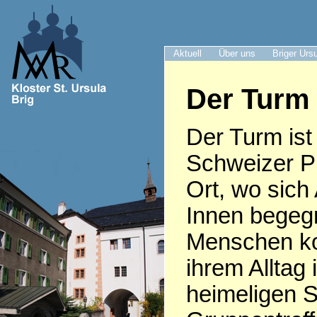
Aktuell
Über uns
Briger Urs
Der Turm 
Der Turm ist 
Schweizer Pr
Ort, wo sich
Innen begeg
Menschen k
ihrem Alltag 
heimeligen S