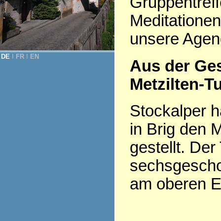
Gruppentreff
Meditationen
unsere Agen
DE
Ι
FR
Ι
EN
Aus der Ge
Metzilten-T
Stockalper h
in Brig den 
gestellt. Der
sechsgesch
am oberen En