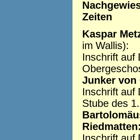
Nachgewiese
Zeiten
Kaspar Metz
im Wallis):
Inschrift au
Obergescho
Junker von 
Inschrift au
Stube des 1
Bartolomäus
Riedmatten
Inschrift au