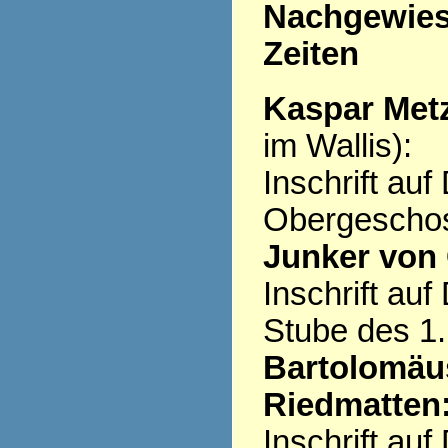
Nachgewiese
Zeiten
Kaspar Metz
im Wallis):
Inschrift au
Obergescho
Junker von 
Inschrift au
Stube des 1
Bartolomäus
Riedmatten
Inschrift au