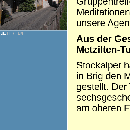
Gruppentreff
Meditationen
unsere Agen
DE
Ι
FR
Ι
EN
Aus der Ge
Metzilten-T
Stockalper h
in Brig den 
gestellt. Der
sechsgesch
am oberen En