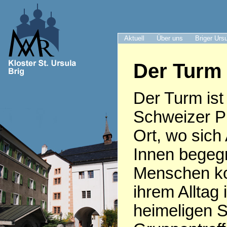
Aktuell
Über uns
Briger Urs
Der Turm 
Der Turm ist 
Schweizer Pr
Ort, wo sich
Innen begeg
Menschen k
ihrem Alltag 
heimeligen S