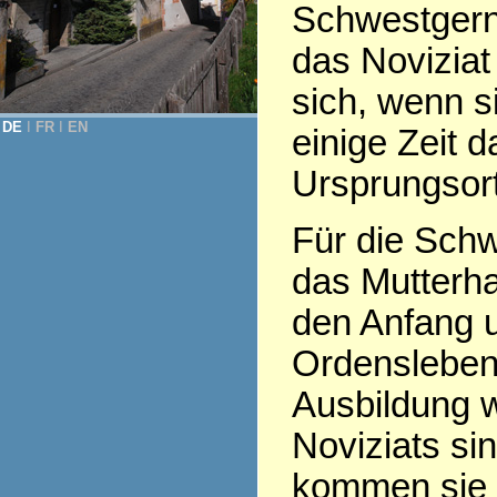
Schwestgern
das Noviziat
sich, wenn s
DE
Ι
FR
Ι
EN
einige Zeit 
Ursprungsor
Für die Schw
das Mutterha
den Anfang 
Ordensleben
Ausbildung 
Noviziats sin
kommen sie 