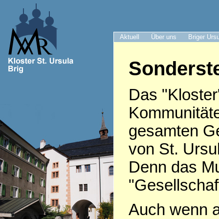
Aktuell
Über uns
Briger Urs
Sonderste
Das "Kloster
Kommunitäte
gesamten Ge
von St. Ursu
Denn das Mut
"Gesellschaft
Auch wenn af