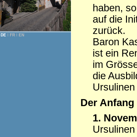
haben, so
auf die Ini
zurück.
DE
Ι
FR
Ι
EN
Baron Kas
ist ein R
im Grösse
die Ausbi
Ursulinen
Der Anfang
1. Novem
Ursulinen 