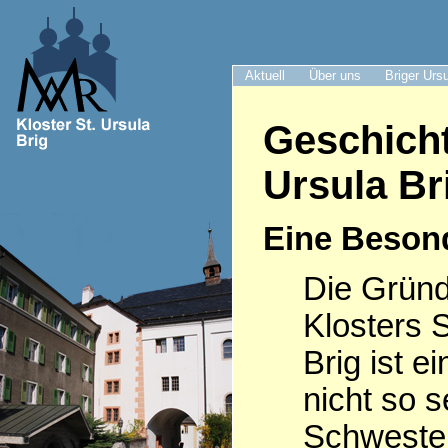
Aktuell
Über uns
Briger Urs
Geschicht
Ursula Br
Eine Beson
Die Grün
Klosters S
Brig ist e
nicht so s
Schwester