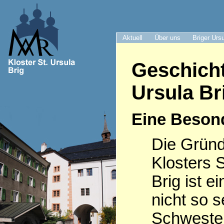
Aktuell
Über uns
Briger Urs
Geschicht
Ursula Br
Eine Beson
Die Grün
Klosters S
Brig ist e
nicht so s
Schwester