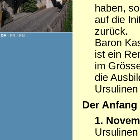
haben, so
auf die Ini
zurück.
DE
Ι
FR
Ι
EN
Baron Kas
ist ein R
im Grösse
die Ausbi
Ursulinen
Der Anfang
1. Novem
Ursulinen 