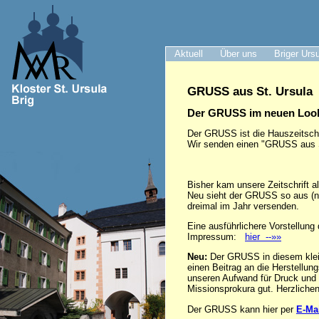
Aktuell
Über uns
Briger Urs
GRUSS aus St. Ursula
Der GRUSS im neuen Loo
Der GRUSS ist die Hauszeitschr
Wir senden einen "GRUSS aus St.
Bisher kam unsere Zeitschrift al
Neu sieht der GRUSS so aus (neb
dreimal im Jahr versenden.
Eine ausführlichere Vorstellun
Impressum:
hier --»»
Neu:
Der GRUSS in diesem klei
einen Beitrag an die Herstellu
unseren Aufwand für Druck und 
Missionsprokura gut. Herzlichen
Der GRUSS kann hier per
E-Ma