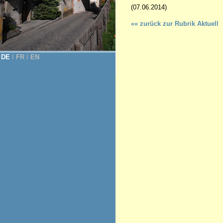
(07.06.2014)
«« zurück zur Rubrik Aktuell
DE
Ι
FR
Ι
EN