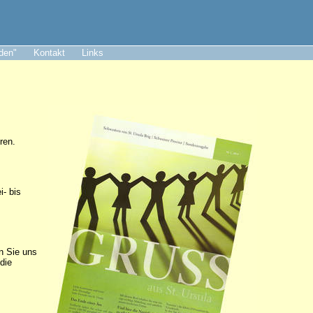
aden"
Kontakt
Links
ren.
i- bis
n Sie uns
die