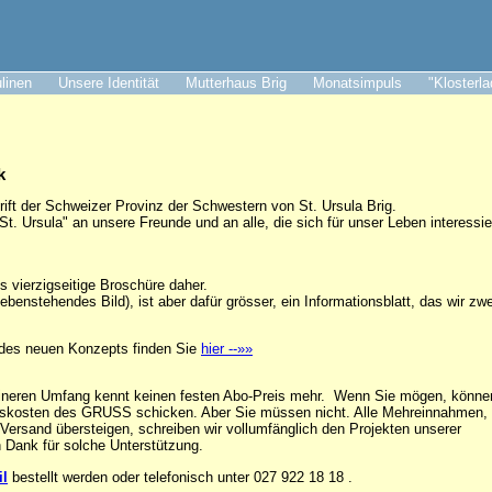
ulinen
Unsere Identität
Mutterhaus Brig
Monatsimpuls
"Klosterl
k
ift der Schweizer Provinz der Schwestern von St. Ursula Brig.
 Ursula" an unsere Freunde und an alle, die sich für unser Leben interessie
s vierzigseitige Broschüre daher.
enstehendes Bild), ist aber dafür grösser, ein Informationsblatt, das wir zwe
g des neuen Konzepts finden Sie
hier --»»
neren Umfang kennt keinen festen Abo-Preis mehr. Wenn Sie mögen, könne
ngskosten des GRUSS schicken. Aber Sie müssen nicht. Alle Mehreinnahmen, 
Versand übersteigen, schreiben wir vollumfänglich den Projekten unserer
 Dank für solche Unterstützung.
il
bestellt werden oder telefonisch unter 027 922 18 18 .