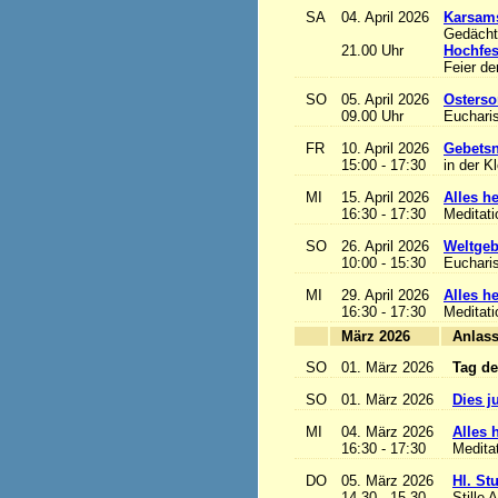
SA
04. April 2026
Karsam
Gedächtn
21.00 Uhr
Hochfes
Feier de
SO
05. April 2026
Osterso
09.00 Uhr
Eucharis
FR
10. April 2026
Gebetsn
15:00 - 17:30
in der K
MI
15. April 2026
Alles het
16:30 - 17:30
Meditat
SO
26. April 2026
Weltgeb
10:00 - 15:30
Eucharis
MI
29. April 2026
Alles het
16:30 - 17:30
Meditat
März 2026
A
SO
01. März 2026
Tag de
SO
01. März 2026
Dies j
MI
04. März 2026
Alles h
16:30 - 17:30
Medita
DO
05. März 2026
Hl. St
14.30 - 15.30
Stille 