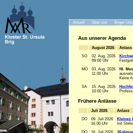
Aktuell
Über uns
Briger Urs
Aus unserer Agenda
August 2026
A
SO
02. Aug. 2026
Kirchwe
09:00 Uhr
Festgot
MO
03. Aug. 2026
Hl. Mes
11:00 Uhr
ausnah
Keine 
SA
15. Aug. 2026
Hochfe
10:00 Uhr
Profess
Frühere Anlässe
Juli 2026
A
DO
09. Juli 2026
Kleines 
16.00 Uhr
mit Stef
DO
16. Juli 2026
30-tägig