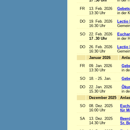
17 .30 Uhr
in der 
FR
13. Feb. 2026
Gebets
13:30 Uhr
in der 
DO
19. Feb. 2026
Lectio 
16:30 Uhr
Gemein
SO
22. Feb. 2026
Euchari
17 .30 Uhr
in der 
DO
26. Feb. 2026
Lectio 
16:30 Uhr
Gemein
Januar 2026
FR
09. Jan. 2026
Gebe
13:30 Uhr
in de
SO
18. - 25. Jan.
Gebe
DO
22. Jan. 2026
Ökum
15.30 Uhr
in de
Dezember 2025
SO
08. Dez. 2025
Eucha
16:00 Uhr
für M
SA
13. Dez. 2025
Beerd
14.30 Uhr
Sr. B