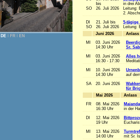
bis
in drei A
SO
26. Juli 2026
Leitung:
2. Abschn
DI
21. Juli bis
5-tägige
SO
26. Juli 2026
Leitung:
Juni 2026
A
DE
Ι
FR
Ι
EN
MI
03. Juni 2026
Beerdi
14:30 Uhr
Sr. Sa
MI
03. Juni 2026
Alles he
16:30 - 17:30
Meditat
MI
10. Juni 2026
Urnenb
14:30 Uhr
auf dem
SA
20. Juni 2026
Wakker
für Bri
Mai 2026
A
FR
08. Mai 2026
Maianda
16:30 Uhr
in der H
DI
12. Mai 2026
Bittproz
19 Uhr
Eucharist
MI
13. Mai 2026
Turmtref
14:00 Uhr
mit Sr. I