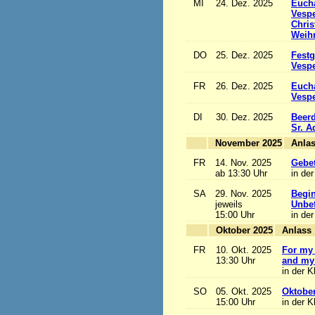
MI
24. Dez. 2025
Eucha
Vesp
Chris
Weihn
DO
25. Dez. 2025
Festg
Vesp
FR
26. Dez. 2025
Eucha
Vesp
DI
30. Dez. 2025
Beerd
Sr. 
November 2025
FR
14. Nov. 2025
Gebet
ab 13:30 Uhr
in der
SA
29. Nov. 2025
Begi
jeweils
Unbef
15:00 Uhr
in der
Oktober 2025
A
FR
10. Okt. 2025
For my 
13:30 Uhr
and my 
in der K
SO
05. Okt. 2025
Oktobe
15:00 Uhr
in der K