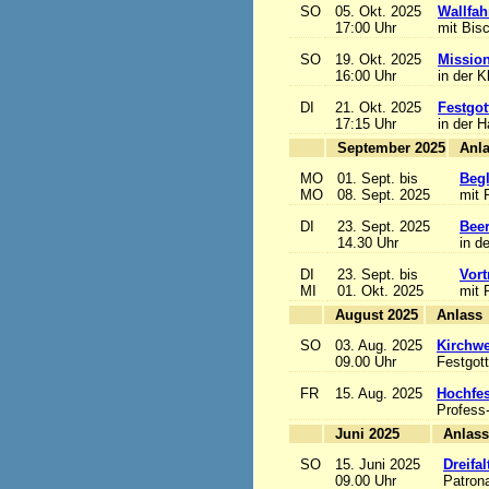
SO
05. Okt. 2025
Wallfah
17:00 Uhr
mit Bis
SO
19. Okt. 2025
Mission
16:00 Uhr
in der K
DI
21. Okt. 2025
Festgot
17:15 Uhr
in der 
September 2025
MO
01. Sept. bis
Begl
MO
08. Sept. 2025
mit 
DI
23. Sept. 2025
Beer
14.30 Uhr
in d
DI
23. Sept. bis
Vort
MI
01. Okt. 2025
mit 
August 2025
A
SO
03. Aug. 2025
Kirchwe
09.00 Uhr
Festgott
FR
15. Aug. 2025
Hochfe
Profess
Juni 2025
A
SO
15. Juni 2025
Dreifa
09.00 Uhr
Patrona